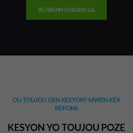
REJWENN CHALENJ LA
OU TOUJOU GEN KESYON? MWEN KÈK
REPONS
KESYON YO TOUJOU POZE