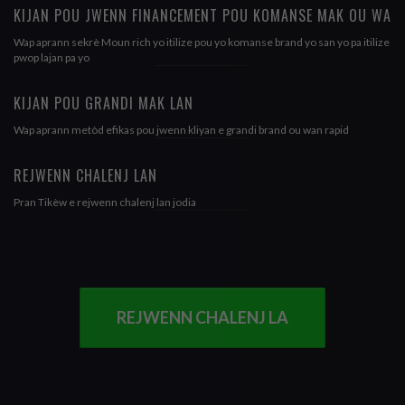
KIJAN POU JWENN FINANCEMENT POU KOMANSE MAK OU WA
Wap aprann sekrè Moun rich yo itilize pou yo komanse brand yo san yo pa itilize
pwop lajan pa yo
KIJAN POU GRANDI MAK LAN
Wap aprann metòd efikas pou jwenn kliyan e grandi brand ou wan rapid
REJWENN CHALENJ LAN
Pran Tikèw e rejwenn chalenj lan jodia
REJWENN CHALENJ LA