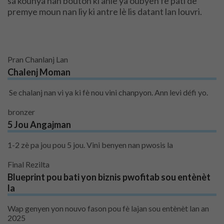
sa kounya nan bouton ki anlè ya oubyen fè pati de
premye moun nan liy ki antre lè lis datant lan louvri.
Pran Chanlanj Lan
Chalenj Moman
Se chalanj nan vi ya ki fè nou vini chanpyon.
Ann levi défi yo.
bronzer
5 Jou Angajman
1-2 zè pa jou pou 5 jou.
Vini benyen nan pwosis la
Final Rezilta
Blueprint pou bati yon biznis pwofitab sou entènèt
la
Wap genyen yon nouvo fason pou fè lajan sou entènèt lan an
2025