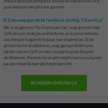
ankourajew pou konplete devwa ke nap ba wou yo e
poze kesyon nan pita siw genyen.
K: Eske map gen dirèk feedback de Nèg Ti Karol La?
Wi, si ou genyen Vip Esperyans lan, wap genyen live
Q/A sesyon chak jou avèl kote ke ou ka poze kesyon
sou nenpòt bagay ki te pase nan chalenj lan.
Si ou
genyen jeneral admisyon, wap gen posibilite pou
tande repons Q/A yo men ou pap ka poze kesyon
dirèkteman.
Kesyon ou yo gen anpil chans pou li poze
pa yon moun ki nan vip esperyans lan.
REJWENN CHALENJ LA