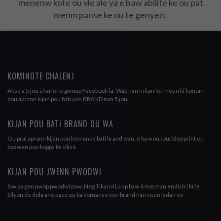
menenw kote ou vle ale ya e baw abilite ke ou pat
menm panse ke ou te genyen.
KOMINOTE CHALENJ
Aksè a 5 jou charlene gwoup Facebook la.
Wap nan mitan lòt moun ki kontan
pou aprann kijan pou bati yon BRAND nan 5 jou.
KIJAN POU BATI BRAND OU WA
Ou pral aprann kijan pou kòmanse bati brand wan, e ba wou tout blueprint ou
bezwen pou kappa fe siksè
KIJAN POU JWENN PWODWI
Siw pa gen pwop pwodwi paw, Neg Tikarol La ap baw 4 mechan endistri ki fe
bilyon de dola ane pase ou ka komanse yon brand nan youn ladan yo