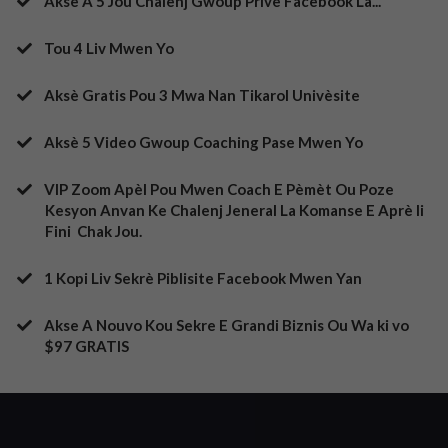
​Aksè A 5 Jou Chalenj Gwoup Prive Facebook La...
Tou 4 Liv Mwen Yo
​Aksè Gratis Pou 3 Mwa Nan Tikarol Univèsite
​Aksè 5 Video Gwoup Coaching Pase Mwen Yo
​VIP Zoom Apèl Pou Mwen Coach E Pèmèt Ou Poze
Kesyon Anvan Ke Chalenj Jeneral La Komanse E Aprè li
Fini Chak Jou.
​1 Kopi Liv Sekrè Piblisite Facebook Mwen Yan
​Akse A Nouvo Kou Sekre E Grandi Biznis Ou Wa ki vo
$97 GRATIS