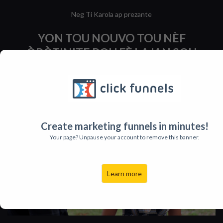
Neg Ti Karola ap prezante
YON TOU NOUVO TOU NÈF
ÒPÒTINITE POU FÈ LAJAN SOU
ENTÈNÈT LAN NAN 5 JOU
DATE : ( 17 NOV- 21 NOV )
Create marketing funnels in minutes!
Your page? Unpause your account to remove this banner.
Learn more