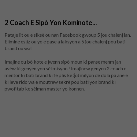
2 Coach E Sipò Yon Kominote...
Pataje lit ou e siksè ou nan Facebook gwoup 5 jou chalenj lan.
Elimine esjiz ou yo e pase a laksyon a 5 jou chalenj pou bati
brand ou wa!
Imajine ou bò kote e jwenn sipò moun ki panse menm jan
avèw ki genyen yon sèl misyon !
Imajinew genyen 2 coach e
mentor ki bati brand ki fè plis ke $3 milyon de dola pa ane e
ki leve rido wa e moutrew sekrè pou bati yon brand ki
pwofitab ke sèlman master yo konnen.