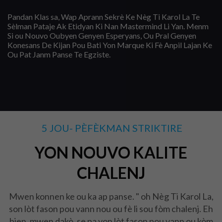
Pandan Klas sa, Wap Aprann Sekrè Ke Nèg Ti Karol La Te
Sèlman Pataje Ak Etidyan Ki Nan Mastermind Li Yan.
Menm
Si ou Nouvo Oubyen Genyen Esperyans, Ou Pral Genyen
Konesans De Kijan Pou Bati Yon Marque Ki Fè Anpil Lajan Ke
Ou Pat Janm Panse Te Egziste.
5 JOU- PÈFÈKMAN STRIKTIRE
YON NOUVO KALITE
CHALENJ
Mwen konnen ke ou ka ap panse.
" oh Nèg Ti Karol La,
son lòt fason pou vann nou ou fè li sou fòm chalenj. Eh
bien, mwen dakò, se pa yon lòt fason pou vann ou kòm