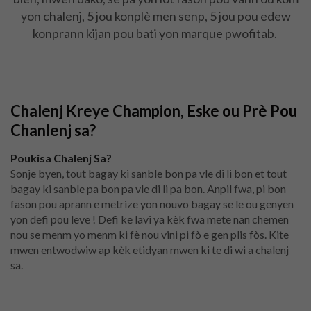
yon chalenj, 5 jou konplè men senp, 5 jou pou edew
konprann kijan pou bati yon marque pwofitab.
Chalenj Kreye Champion, Eske ou Prè Pou
Chanlenj sa?
Poukisa Chalenj Sa?
Sonje byen, tout bagay ki sanble bon pa vle di li bon et tout
bagay ki sanble pa bon pa vle di li pa bon.
Anpil fwa, pi bon
fason pou aprann e metrize yon nouvo bagay se le ou genyen
yon defi pou leve !
Defi ke lavi ya kèk fwa mete nan chemen
nou se menm yo menm ki fè nou vini pi fò e gen plis fòs.
Kite
mwen entwodwiw ap kèk etidyan mwen ki te di wi a chalenj
sa.