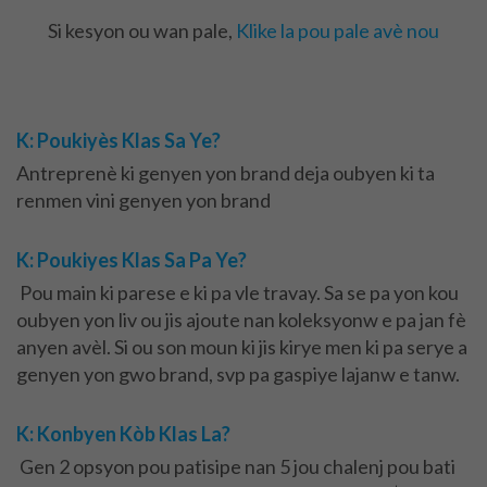
Si kesyon ou wan pale,
Klike la pou pale avè nou
Frequently Asked Questions
K: Poukiyès Klas Sa Ye?
Antreprenè ki genyen yon brand deja oubyen ki ta
renmen vini genyen yon brand
K: Poukiyes Klas Sa Pa Ye?
Pou main ki parese e ki pa vle travay. Sa se pa yon kou
oubyen yon liv ou jis ajoute nan koleksyonw e pa jan fè
anyen avèl. Si ou son moun ki jis kirye men ki pa serye a
genyen yon gwo brand, svp pa gaspiye lajanw e tanw.
K: Konbyen Kòb Klas La?
Gen 2 opsyon pou patisipe nan 5 jou chalenj pou bati