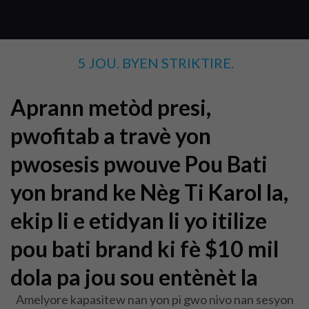
5 JOU.
BYEN STRIKTIRE.
Aprann metòd presi,
pwofitab a travè yon
pwosesis pwouve Pou Bati
yon brand ke Nèg Ti Karol la,
ekip li e etidyan li yo itilize
pou bati brand ki fè $10 mil
dola pa jou sou entènèt la
Amelyore kapasitew nan yon pi gwo nivo nan sesyon