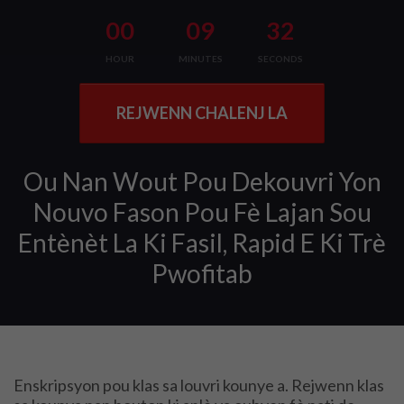
00
09
31
HOUR
MINUTES
SECONDS
REJWENN CHALENJ LA
Ou Nan Wout Pou Dekouvri Yon
Nouvo Fason Pou Fè Lajan Sou
Entènèt La Ki Fasil, Rapid E Ki Trè
Pwofitab
Enskripsyon pou klas sa louvri kounye a.
Rejwenn klas