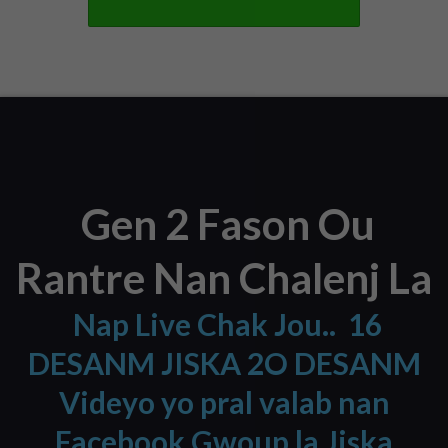
Gen 2 Fason Ou
Rantre Nan Chalenj La
Nap Live Chak Jou
.. 16
DESANM JISKA 2O DESANM
Videyo yo pral valab nan
Facebook Gwoup la Jiska