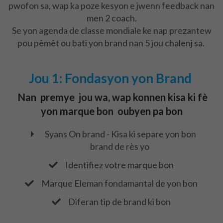
pwofon sa, wap ka poze kesyon e jwenn feedback nan
men 2 coach.
Se yon agenda de classe mondiale ke nap prezantew
pou pèmèt ou bati yon brand nan 5 jou chalenj sa.
Jou 1: Fondasyon yon Brand
Nan
premye
jou wa, wap konnen kisa ki fè
yon marque bon
oubyen pa bon
Syans On brand - Kisa ki separe yon bon
brand de rès yo
​Identifiez votre marque bon
Marque Eleman fondamantal de yon bon
​Diferan tip de brand ki bon