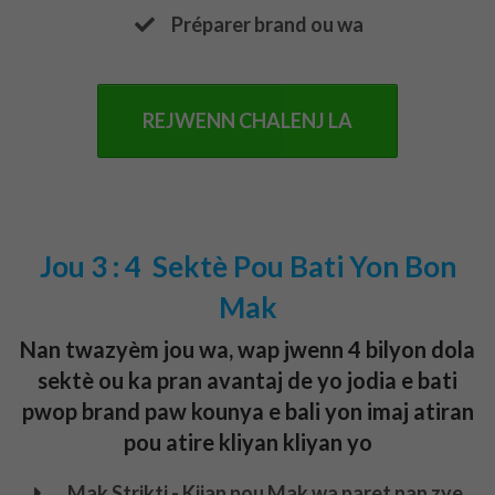
​Préparer brand ou wa
REJWENN CHALENJ LA
Jou 3 : 4 Sektè Pou Bati Yon Bon
Mak
Nan twazyèm jou wa, wap jwenn 4 bilyon dola
sektè ou ka pran avantaj de yo jodia e bati
pwop brand paw kounya e bali yon imaj atiran
pou atire kliyan kliyan yo
Mak Strikti - Kijan pou Mak wa paret nan
zye