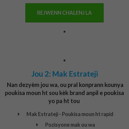
REJWENN CHALENJ LA
Jou 2: Mak Estrateji
Nan dezyèm jou wa, ou pral konprann kounya
poukisa moun ht sou kèk brand anpil e poukisa
yo pa ht tou
Mak Estrateji - Poukisa moun ht rapid
Pozisyone mak ou wa