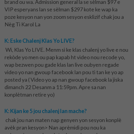
brand ou wa. Admission general la se sèlman $97 e
VIP esperyans lan se sèlman $297 kote ke wap ka
poze kesyon nan yon zoom sesyon esklizif chak jou a
Nèg Ti Karol La
K: Eske Chalenj Klas Yo LIVE?
Wi, Klas Yo LIVE. Menm si ke klas chalenj yo live e nou
rekòde yo men ou pap kapab ht video nou recode yo,
wap bezwen pou gade klas lan live oubyen regade
video yo nan gwoup facebook lan pou ti tan ke yo ap
posted ya ( Video yo ap nan gwoup facebook la jiska
dimanch 22 Desanm a 11:59pm. Apre sa nan
konplètman retire yo)
K: Kijan ke 5 jou chalenj lan mache?
chak jou nan maten nap genyen yon sesyon konplè
avèk pran kesyon> Nan aprèmidi pou nou ka